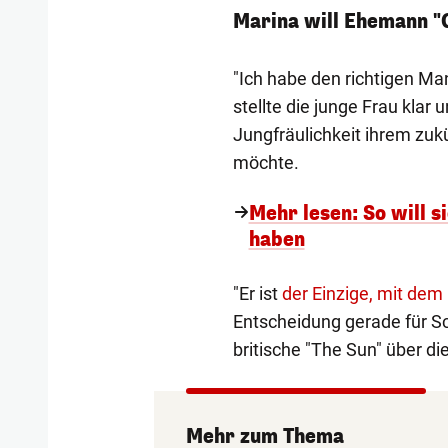
Marina will Ehemann 
"Ich habe den richtigen Ma
stellte die junge Frau klar
Jungfräulichkeit ihrem zu
möchte.
Mehr lesen: So will 
haben
"Er ist
der Einzige, mit dem 
Entscheidung gerade für Sc
britische "The Sun" über di
Mehr zum Thema