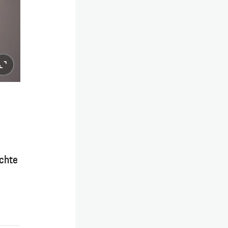
öchte