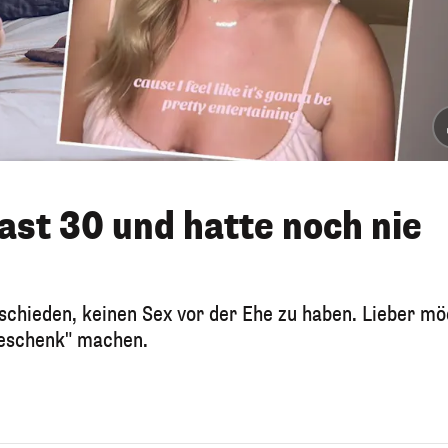
fast 30 und hatte noch nie
tschieden, keinen Sex vor der Ehe zu haben. Lieber m
Geschenk" machen.