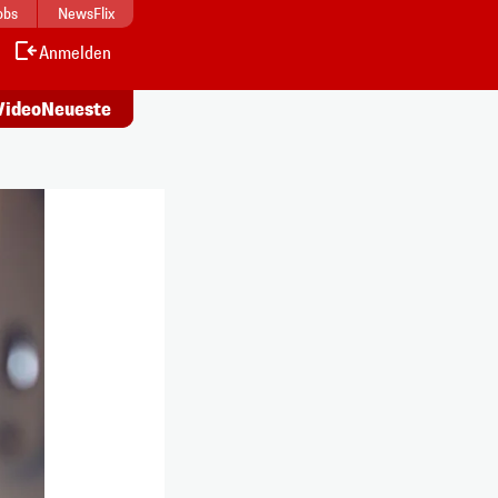
obs
NewsFlix
Anmelden
Alle
s ansehen
Artikel lesen
Video
Neueste