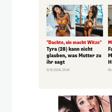
"Dachte, sie macht Witze"
M
Tyra (28) kann nicht
F
glauben, was Mutter zu
M
ihr sagt
H
12.12.2024, 20:41
16
1/94