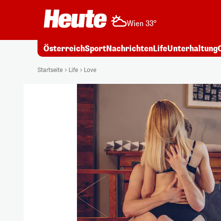
Wien 33°
Österreich
Sport
Nachrichten
Life
Unterhaltung
Startseite
Life
Love