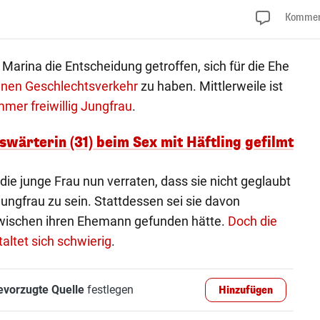
Kommen
 Marina die Entscheidung getroffen, sich für die Ehe
inen Geschlechtsverkehr
zu haben. Mittlerweile ist
mmer freiwillig Jungfrau
.
swärterin (31) beim Sex mit Häftling gefilmt
die junge Frau nun verraten, dass sie nicht geglaubt
Jungfrau zu sein. Stattdessen sei sie davon
wischen ihren Ehemann gefunden hätte.
Doch die
altet sich schwierig
.
evorzugte Quelle
festlegen
Hinzufügen