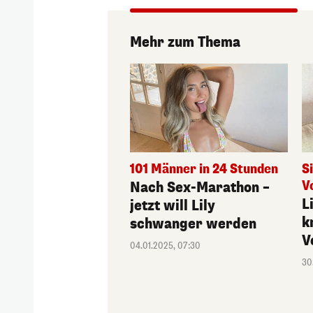
Mehr zum Thema
101 Männer in 24 Stunden
S
V
Nach Sex-Marathon –
L
jetzt will Lily
k
schwanger werden
V
04.01.2025, 07:30
30