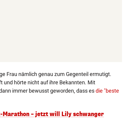
nge Frau nämlich genau zum Gegenteil ermutigt.
t und hörte nicht auf ihre Bekannten. Mit
r dann immer bewusst geworden, dass es
die "beste
-Marathon – jetzt will Lily schwanger