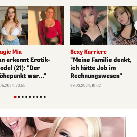
agic Mia
Sexy Karriere
an erkennt Erotik-
"Meine Familie denkt,
odel (21): "Der
ich hätte Job im
öhepunkt war..."
Rechnungswesen"
.05.2024, 20:58
29.03.2024, 10:02