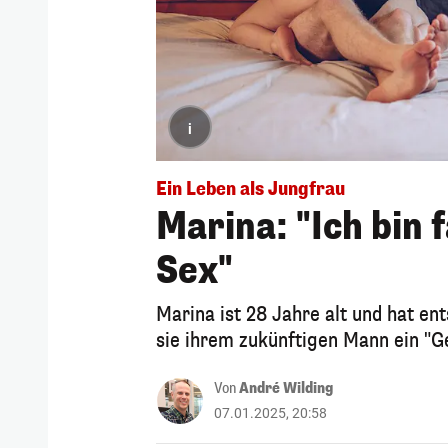
i
Ein Leben als Jungfrau
Marina: "Ich bin 
Sex"
Marina ist 28 Jahre alt und hat en
sie ihrem zukünftigen Mann ein "
Von
André Wilding
07.01.2025, 20:58