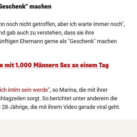
"Geschenk" machen
nn noch nicht getroffen, aber ich warte immer noch",
 und gab auch zu verstehen, dass sie ihre
künftigen Ehemann gerne als "Geschenk" machen
sie mit 1.000 Männern Sex an einem Tag
ich intim sein werde
", so Marina, die mit ihrer
hlagzeilen sorgt. So berichtet unter anderem die
e 28-Jährige, die mit ihrem Video gerade viral geht.