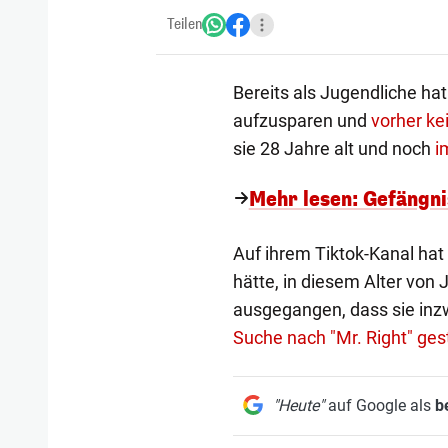
Teilen
Bereits als Jugendliche hat
aufzusparen und
vorher ke
sie 28 Jahre alt und noch
i
Mehr lesen: Gefängni
Auf ihrem Tiktok-Kanal hat 
hätte, in diesem Alter von 
ausgegangen, dass sie inz
Suche nach "Mr. Right" gest
"Heute"
auf Google als
b