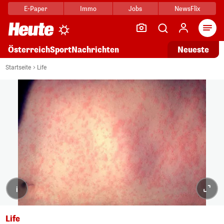
E-Paper
Immo
Jobs
NewsFlix
Arti
Österreich
Sport
Nachrichten
Neueste
Startseite
Life
i
Life