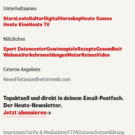
Unterhaltsames
Stars
Leute
Kultur
Digital
Horoskop
Heute Games
Heute Kino
Heute TV
Nützliches
Sport Datencenter
Gewinnspiele
Rezepte
Gesundheit
Wohnen
Verkehrsmeldungen
Motor
Reisen
Video
Externe Angebote
NewsFlix
Gesundheitstrends.com
Topaktuell und direkt in deinem Email-Postfach.
Der Heute-Newsletter.
Jetzt abonnieren
Impressum
Tarife & Mediadaten
TTPA
Datenschutzerklärung