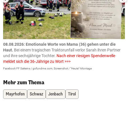
m
08.08.2026: Emotionale Worte von Mama (36) gehen unter die
0
Haut.
Bei einem tragischen Traktorunfall verlor Sarah ihren Partner
B
und ihre sechsjährige Tochter.
Nach einer riesigen Spendenwelle
S
meldet sich die 36-Jährige zu Wort >>>
La
Facebook FF Satteins / gofundme.com, Screenshot / "Heute"-Montage
Mehr zum Thema
Mayrhofen
Schwaz
Jenbach
Tirol