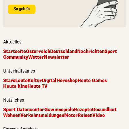
So geht's
Aktuelles
Startseite
Österreich
Deutschland
Nachrichten
Sport
Community
Wetter
Newsletter
Unterhaltsames
Stars
Leute
Kultur
Digital
Horoskop
Heute Games
Heute Kino
Heute TV
Nützliches
Sport Datencenter
Gewinnspiele
Rezepte
Gesundheit
Wohnen
Verkehrsmeldungen
Motor
Reisen
Video