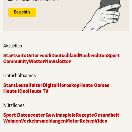
So geht's
Aktuelles
Startseite
Österreich
Deutschland
Nachrichten
Sport
Community
Wetter
Newsletter
Unterhaltsames
Stars
Leute
Kultur
Digital
Horoskop
Heute Games
Heute Kino
Heute TV
Nützliches
Sport Datencenter
Gewinnspiele
Rezepte
Gesundheit
Wohnen
Verkehrsmeldungen
Motor
Reisen
Video