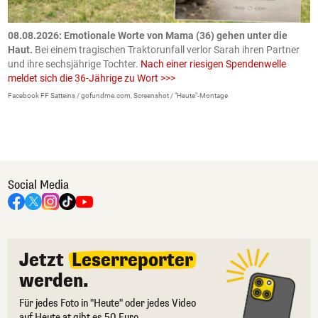
m
08.08.2026: Emotionale Worte von Mama (36) gehen unter die
0
Haut.
Bei einem tragischen Traktorunfall verlor Sarah ihren Partner
B
und ihre sechsjährige Tochter.
Nach einer riesigen Spendenwelle
S
meldet sich die 36-Jährige zu Wort >>>
La
Facebook FF Satteins / gofundme.com, Screenshot / "Heute"-Montage
Social Media
Jetzt
Leserreporter
werden.
Für jedes Foto in "Heute" oder jedes Video
auf Heute.at gibt es 50 Euro.