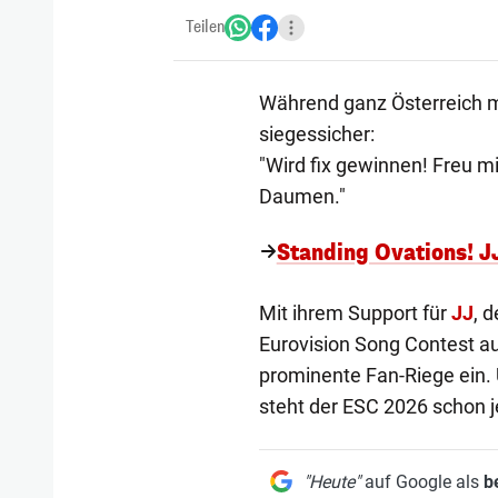
Teilen
Während ganz Österreich mi
siegessicher:
"Wird fix gewinnen! Freu m
Daumen."
Standing Ovations! J
Mit ihrem Support für
JJ
, 
Eurovision Song Contest auft
prominente Fan-Riege ein. 
steht der ESC 2026 schon je
"Heute"
auf Google als
b