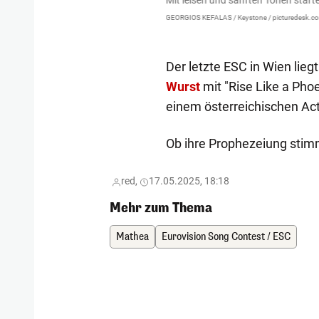
stase in der St. Jakobshalle.
Mit leisen und sanften Tönen starte
GEORGIOS KEFALAS / Keystone / picturedesk.c
Der letzte ESC in Wien lie
Wurst
mit "Rise Like a Pho
einem österreichischen Act
Ob ihre Prophezeiung stim
red,
17.05.2025, 18:18
Mehr zum Thema
Mathea
Eurovision Song Contest / ESC