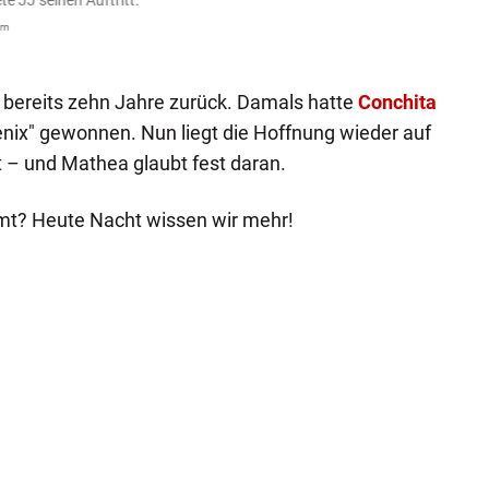
te JJ seinen Auftritt.
Die B
seine
om
Jens Büt
gt bereits zehn Jahre zurück. Damals hatte
Conchita
enix" gewonnen. Nun liegt die Hoffnung wieder auf
 – und Mathea glaubt fest daran.
mt? Heute Nacht wissen wir mehr!