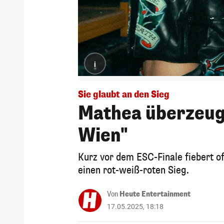
i
Sie glaubt an den Sieg
Mathea überzeugt
Wien"
Kurz vor dem ESC-Finale fiebert o
einen rot-weiß-roten Sieg.
Von
Heute Entertainment
17.05.2025, 18:18