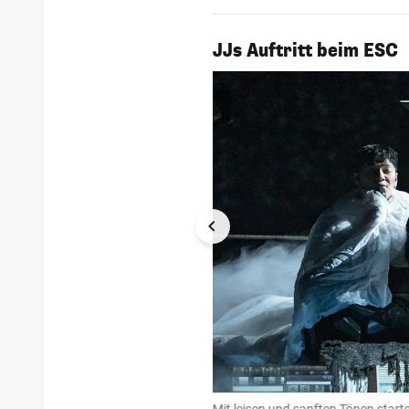
1/4
JJs Auftritt beim ESC