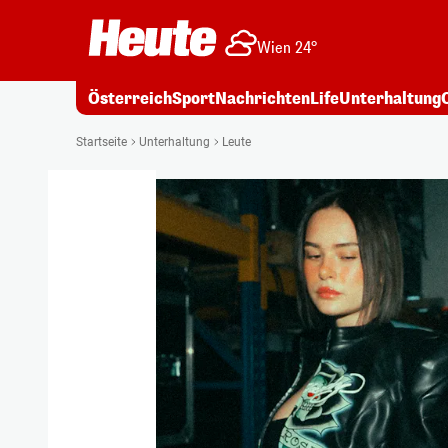
Wien 24°
Österreich
Sport
Nachrichten
Life
Unterhaltung
Startseite
Unterhaltung
Leute