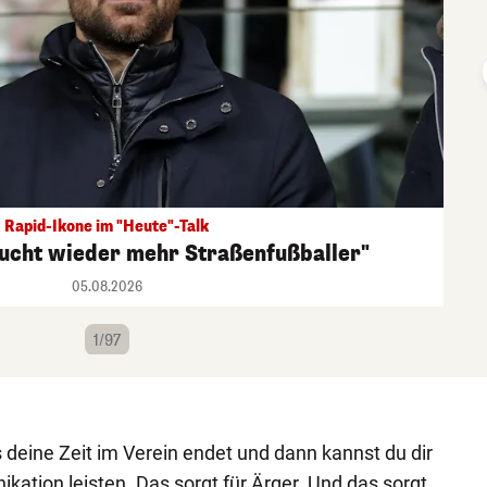
Rapid-Ikone im "Heute"-Talk
aucht wieder mehr Straßenfußballer"
05.08.2026
1/97
 deine Zeit im Verein endet und dann kannst du dir
kation leisten. Das sorgt für Ärger. Und das sorgt