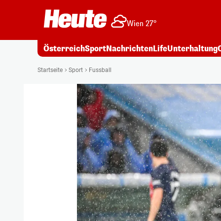
Wien 27°
Österreich
Sport
Nachrichten
Life
Unterhaltung
Startseite
Sport
Fussball