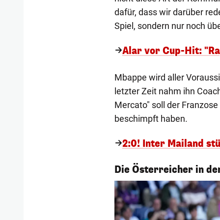
dafür, dass wir darüber re
Spiel, sondern nur noch übe
Alar vor Cup-Hit: "Ra
Mbappe wird aller Vorauss
letzter Zeit nahm ihn Coac
Mercato" soll der Franzose
beschimpft haben.
2:0! Inter Mailand st
1/11
Die Österreicher in d