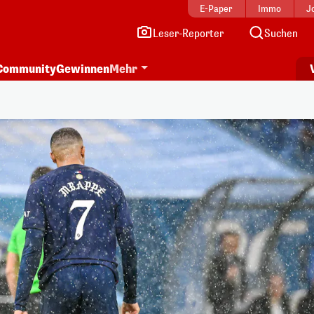
E-Paper
Immo
J
Leser-Reporter
Suchen
Community
Gewinnen
Mehr