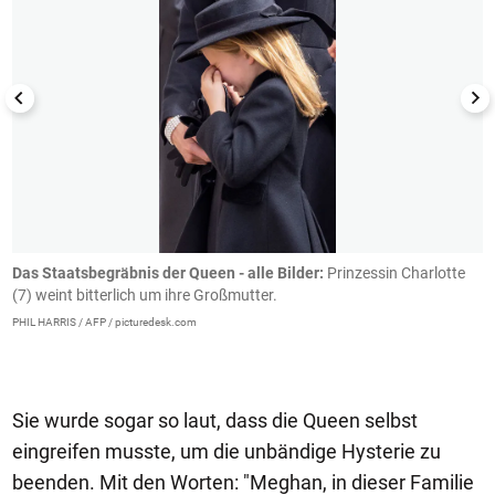
Das Staatsbegräbnis der Queen - alle Bilder:
Prinzessin Charlotte
P
(7) weint bitterlich um ihre Großmutter.
C
PHIL HARRIS / AFP / picturedesk.com
R
Sie wurde sogar so laut, dass die Queen selbst
eingreifen musste, um die unbändige Hysterie zu
beenden. Mit den Worten: "Meghan, in dieser Familie