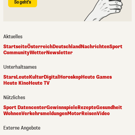
So geht's
Aktuelles
Startseite
Österreich
Deutschland
Nachrichten
Sport
Community
Wetter
Newsletter
Unterhaltsames
Stars
Leute
Kultur
Digital
Horoskop
Heute Games
Heute Kino
Heute TV
Nützliches
Sport Datencenter
Gewinnspiele
Rezepte
Gesundheit
Wohnen
Verkehrsmeldungen
Motor
Reisen
Video
Externe Angebote