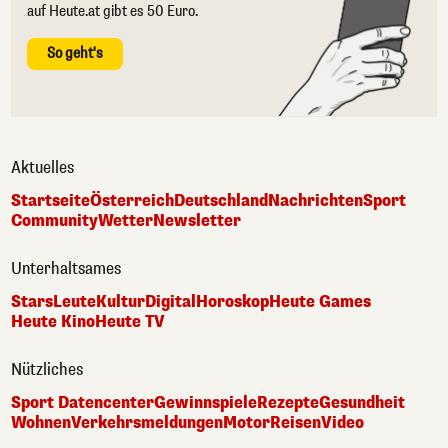
auf Heute.at gibt es 50 Euro.
So geht's
Aktuelles
Startseite
Österreich
Deutschland
Nachrichten
Sport
Community
Wetter
Newsletter
Unterhaltsames
Stars
Leute
Kultur
Digital
Horoskop
Heute Games
Heute Kino
Heute TV
Nützliches
Sport Datencenter
Gewinnspiele
Rezepte
Gesundheit
Wohnen
Verkehrsmeldungen
Motor
Reisen
Video