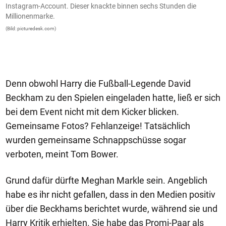
uf
Instagram-Account. Dieser knackte binnen sechs Stunden die
d
Millionenmarke.
(B
(Bild: picturedesk.com)
Denn obwohl Harry die Fußball-Legende David
Beckham zu den Spielen eingeladen hatte, ließ er sich
bei dem Event nicht mit dem Kicker blicken.
Gemeinsame Fotos? Fehlanzeige! Tatsächlich
wurden gemeinsame Schnappschüsse sogar
verboten, meint Tom Bower.
Grund dafür dürfte Meghan Markle sein. Angeblich
habe es ihr nicht gefallen, dass in den Medien positiv
über die Beckhams berichtet wurde, während sie und
Harry Kritik erhielten. Sie habe das Promi-Paar als