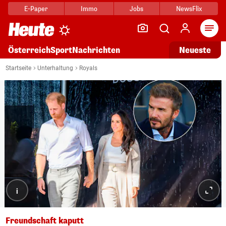
E-Paper
Immo
Jobs
NewsFlix
Arti
Österreich
Sport
Nachrichten
Neueste
Startseite
Unterhaltung
Royals
i
Freundschaft kaputt