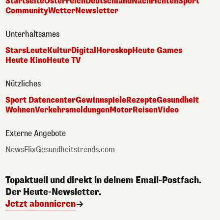
Startseite
Österreich
Deutschland
Nachrichten
Sport
Community
Wetter
Newsletter
Unterhaltsames
Stars
Leute
Kultur
Digital
Horoskop
Heute Games
Heute Kino
Heute TV
Nützliches
Sport Datencenter
Gewinnspiele
Rezepte
Gesundheit
Wohnen
Verkehrsmeldungen
Motor
Reisen
Video
Externe Angebote
NewsFlix
Gesundheitstrends.com
Topaktuell und direkt in deinem Email-Postfach.
Der Heute-Newsletter.
Jetzt abonnieren