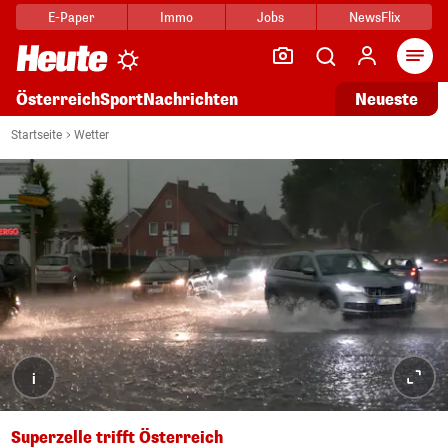
E-Paper
Immo
Jobs
NewsFlix
Arti
Österreich
Sport
Nachrichten
Neueste
Startseite
Wetter
i
Superzelle trifft Österreich