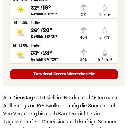
MO 10.08.
Wolkenlos
/19°
32°
Gefühlt 33°/19°
2%
0 l/m²
DI 11.08.
Heiter
/20°
36°
Gefühlt 38°/21°
46%
0 l/m²
MI 12.08.
Heiter
/23°
33°
Gefühlt 34°/23°
30%
0.2 l/m²
Zum detaillierten Wetterbericht
Am
Dienstag
setzt sich im Norden und Osten nach
Auflösung von Restwolken häufig die Sonne durch.
Von Vorarlberg bis nach Kärnten zieht es im
Tagesverlauf zu. Dabei sind auch kräftige Schauer