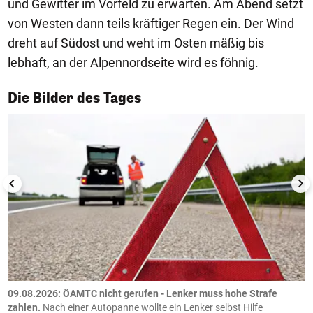
und Gewitter im Vorfeld zu erwarten. Am Abend setzt
von Westen dann teils kräftiger Regen ein. Der Wind
dreht auf Südost und weht im Osten mäßig bis
lebhaft, an der Alpennordseite wird es föhnig.
1/50
Die Bilder des Tages
09.08.2026: ÖAMTC nicht gerufen - Lenker muss hohe Strafe
0
en
zahlen.
Nach einer Autopanne wollte ein Lenker selbst Hilfe
H