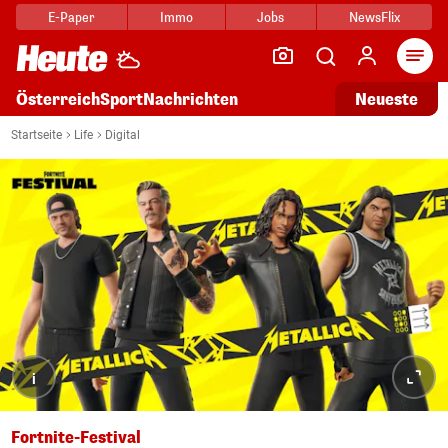
E-Paper
Immo
Jobs
NewsFlix
Arti
Österreich
Sport
Nachrichten
Neueste
Startseite
Life
Digital
i
Fortnite-Festival