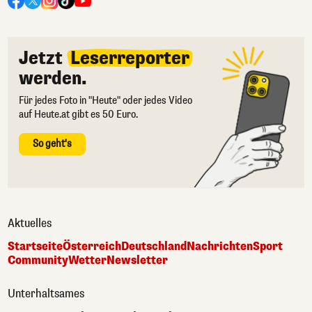
Jetzt
Leserreporter
werden.
Für jedes Foto in "Heute" oder jedes Video
auf Heute.at gibt es 50 Euro.
So geht's
Aktuelles
Startseite
Österreich
Deutschland
Nachrichten
Sport
Community
Wetter
Newsletter
Unterhaltsames