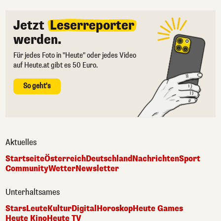
Jetzt
Leserreporter
werden.
Für jedes Foto in "Heute" oder jedes Video
auf Heute.at gibt es 50 Euro.
So geht's
Aktuelles
Startseite
Österreich
Deutschland
Nachrichten
Sport
Community
Wetter
Newsletter
Unterhaltsames
Stars
Leute
Kultur
Digital
Horoskop
Heute Games
Heute Kino
Heute TV