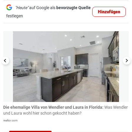
"Heute"
auf Google als
bevorzugte Quelle
Hinzufügen
festlegen
1/12
Die ehemalige Villa von Wendler und Laura in Florida:
Was Wendler
A
und Laura wohl hier schon gekocht haben?
re
realtor.com