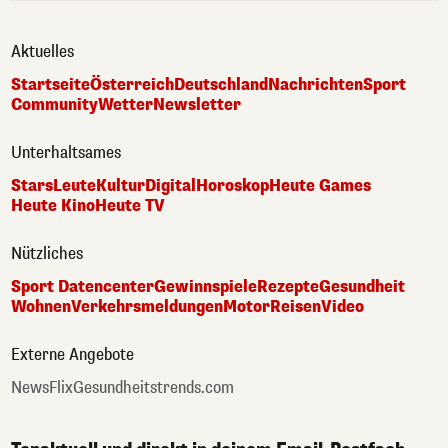
Aktuelles
Startseite
Österreich
Deutschland
Nachrichten
Sport
Community
Wetter
Newsletter
Unterhaltsames
Stars
Leute
Kultur
Digital
Horoskop
Heute Games
Heute Kino
Heute TV
Nützliches
Sport Datencenter
Gewinnspiele
Rezepte
Gesundheit
Wohnen
Verkehrsmeldungen
Motor
Reisen
Video
Externe Angebote
NewsFlix
Gesundheitstrends.com