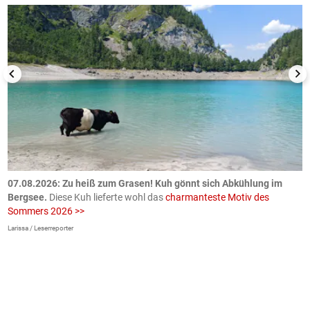
ch
07.08.2026: Zu heiß zum Grasen! Kuh gönnt sich Abkühlung im
0
Bergsee.
Diese Kuh lieferte wohl das
charmanteste Motiv des
S
Sommers 2026 >>
a
>
Larissa / Leserreporter
zV