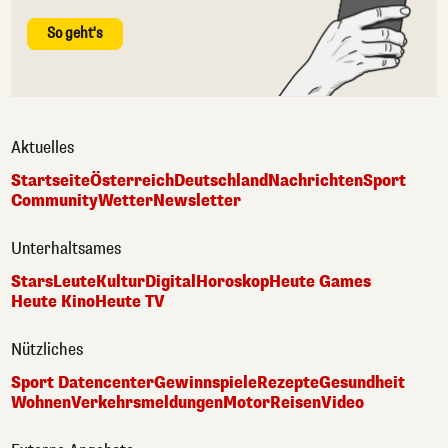
So geht's
Aktuelles
Startseite
Österreich
Deutschland
Nachrichten
Sport
Community
Wetter
Newsletter
Unterhaltsames
Stars
Leute
Kultur
Digital
Horoskop
Heute Games
Heute Kino
Heute TV
Nützliches
Sport Datencenter
Gewinnspiele
Rezepte
Gesundheit
Wohnen
Verkehrsmeldungen
Motor
Reisen
Video