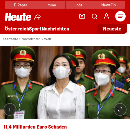
E-Paper
Immo
Jobs
NewsFlix
Arti
Österreich
Sport
Nachrichten
Neueste
Startseite
Nachrichten
Welt
i
11,4 Milliarden Euro Schaden