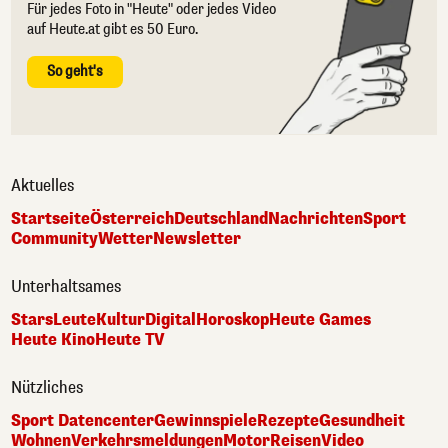
Für jedes Foto in "Heute" oder jedes Video
auf Heute.at gibt es 50 Euro.
So geht's
Aktuelles
Startseite
Österreich
Deutschland
Nachrichten
Sport
Community
Wetter
Newsletter
Unterhaltsames
Stars
Leute
Kultur
Digital
Horoskop
Heute Games
Heute Kino
Heute TV
Nützliches
Sport Datencenter
Gewinnspiele
Rezepte
Gesundheit
Wohnen
Verkehrsmeldungen
Motor
Reisen
Video