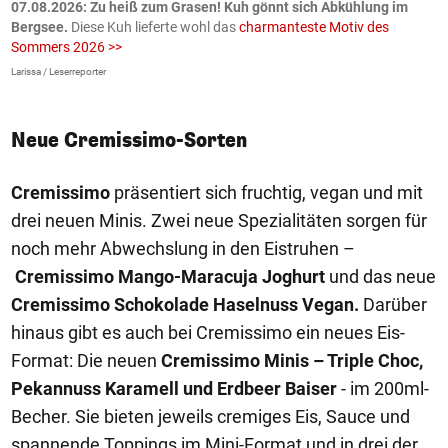
ch
07.08.2026: Zu heiß zum Grasen! Kuh gönnt sich Abkühlung im
0
Bergsee.
Diese Kuh lieferte wohl das
charmanteste Motiv des
S
Sommers 2026 >>
a
>
Larissa / Leserreporter
zV
Neue Cremissimo-Sorten
Cremissimo
präsentiert sich fruchtig, vegan und mit
drei neuen Minis. Zwei neue Spezialitäten sorgen für
noch mehr Abwechslung in den Eistruhen –
Cremissimo Mango-Maracuja Joghurt
und das neue
Cremissimo Schokolade Haselnuss Vegan.
Darüber
hinaus gibt es auch bei Cremissimo ein neues Eis-
Format: Die neuen
Cremissimo Minis – Triple Choc,
Pekannuss Karamell und Erdbeer Baiser
- im 200ml-
Becher. Sie bieten jeweils cremiges Eis, Sauce und
spannende Toppings im Mini-Format und in drei der