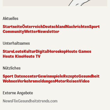
Aktuelles
Startseite
Österreich
Deutschland
Nachrichten
Sport
Community
Wetter
Newsletter
Unterhaltsames
Stars
Leute
Kultur
Digital
Horoskop
Heute Games
Heute Kino
Heute TV
Nützliches
Sport Datencenter
Gewinnspiele
Rezepte
Gesundheit
Wohnen
Verkehrsmeldungen
Motor
Reisen
Video
Externe Angebote
NewsFlix
Gesundheitstrends.com