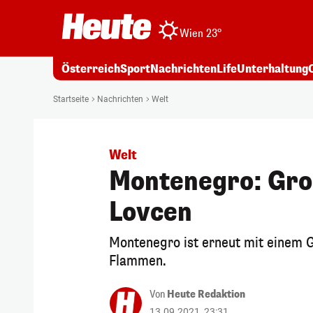
Wien 23°
Österreich
Sport
Nachrichten
Life
Unterhaltung
Startseite
Nachrichten
Welt
Welt
Montenegro: Gro
Lovcen
Montenegro ist erneut mit einem G
Flammen.
Von
Heute Redaktion
13.09.2021, 23:31