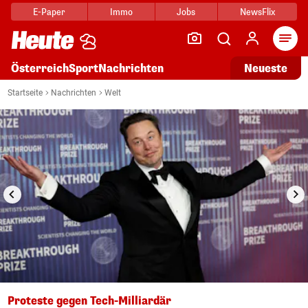
E-Paper
Immo
Jobs
NewsFlix
Arti
Österreich
Sport
Nachrichten
Neueste
i
1/4
Startseite
Nachrichten
Welt
Proteste gegen Tech-Milliardär