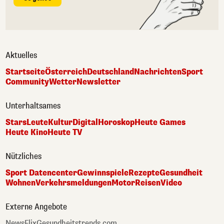
Aktuelles
Startseite
Österreich
Deutschland
Nachrichten
Sport
Community
Wetter
Newsletter
Unterhaltsames
Stars
Leute
Kultur
Digital
Horoskop
Heute Games
Heute Kino
Heute TV
Nützliches
Sport Datencenter
Gewinnspiele
Rezepte
Gesundheit
Wohnen
Verkehrsmeldungen
Motor
Reisen
Video
Externe Angebote
NewsFlix
Gesundheitstrends.com