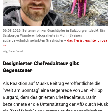
06.08.2026: Seltener pinker Grashüpfer in Salzburg entdeckt.
Ein
0
Salzburger Wanderer fotografierte in Muhr (S) einen
S
außergewöhnlich gefärbten Grashüpfer –
das Tier ist leuchtend rosa
U
>>
AP
zVg / Dieter Dobnik
Designierter Chefredakteur gibt
Gegensteuer
Als Reaktion auf Musks Beitrag veröffentlichte die
"Welt am Sonntag" eine Gegenrede von Jan Philipp
Burgard, dem designierten Chefredakteur. Darin
bezeichnete er die Unterstützung der AfD durch Musk