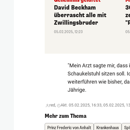
Geheimnis gelüftet
M
David Beckham
3
überrascht alle mit
z
Zwillingsbruder
"
05.02.2025, 12:23
05
"Mein Arzt sagte mir, dass 
Schaukelstuhl sitzen soll.
weiterführen wie bisher, da
Jährige.
red,
Akt. 05.02.2025, 16:33, 05.02.2025, 1
Mehr zum Thema
Prinz Frederic von Anhalt
Krankenhaus
Spi