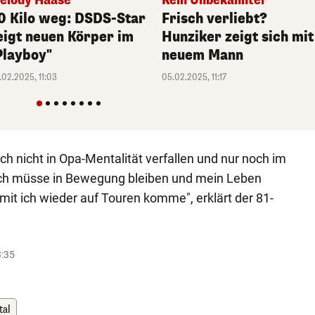
elody Haase
Kein Unbekannter
0 Kilo weg: DSDS-Star
Frisch verliebt?
eigt neuen Körper im
Hunziker zeigt sich mit
Playboy"
neuem Mann
.02.2025, 11:03
05.02.2025, 11:17
ich nicht in Opa-Mentalität verfallen und nur noch im
 Ich müsse in Bewegung bleiben und mein Leben
mit ich wieder auf Touren komme", erklärt der 81-
3:35
tal