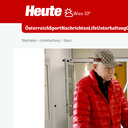
Wien 33°
Österreich
Sport
Nachrichten
Life
Unterhaltung
Startseite
Unterhaltung
Stars