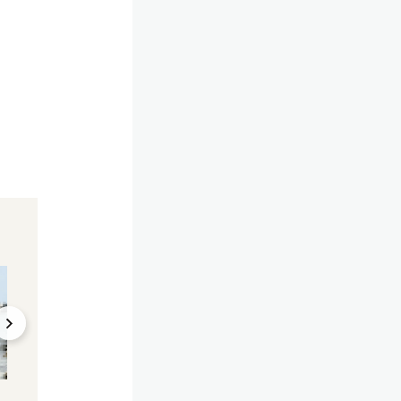
"Let Me Entertain You"
Gladiator in Trauer
Robbie Williams gibt
Nach LA-Flammen
Österreich-Zugabe im
Moeller trauert u
Stadion
seine Mutter
05.02.2025, 10:31
05.02.2025, 09:55