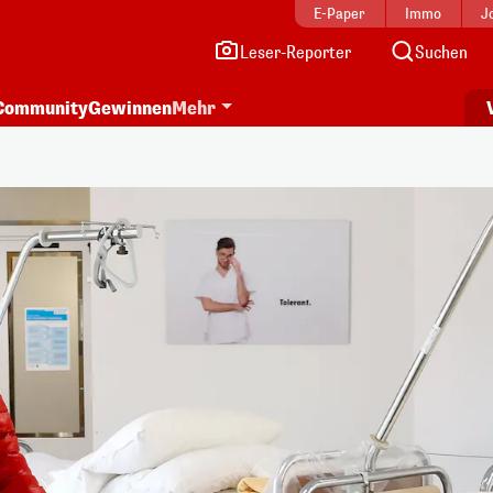
E-Paper
Immo
J
Leser-Reporter
Suchen
Community
Gewinnen
Mehr