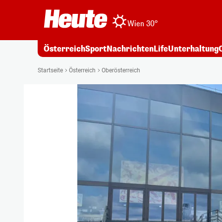
Wien 30°
Österreich
Sport
Nachrichten
Life
Unterhaltung
Startseite
Österreich
Oberösterreich