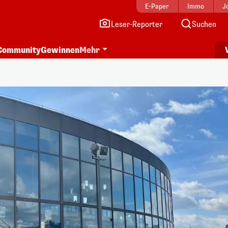
E-Paper
Immo
J
Leser-Reporter
Suchen
Community
Gewinnen
Mehr