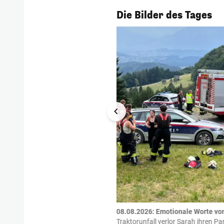
1/56
Die Bilder des Tages
tzte.
Zu einem tragischen
08.08.2026: Emotionale Worte vo
igen gekommen.
Bei einem Frontal-
Traktorunfall verlor Sarah ihren Pa