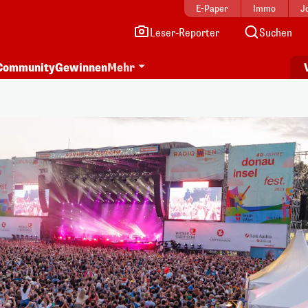
E-Paper
Immo
J
Leser-Reporter
Suchen
Community
Gewinnen
Mehr