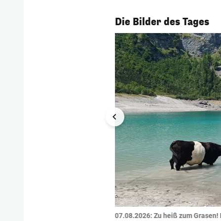
1/55
Die Bilder des Tages
tzte.
Zu einem tragischen
07.08.2026: Zu heiß zum Grasen! 