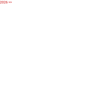
 2026 >>
fotog
>>
zVg / Di