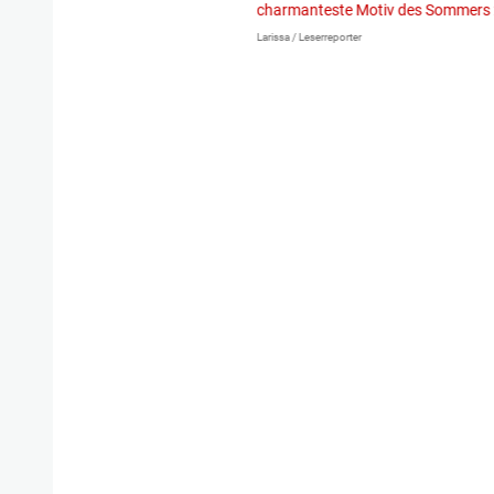
igen gekommen.
Bei einem Frontal-
charmanteste Motiv des Sommers
Larissa / Leserreporter