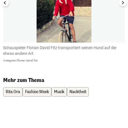
Schauspieler Florian David Fitz transportiert seinen Hund auf die
D
etwas andere Art.
L
Instagram/florian.david.fitz
In
Mehr zum Thema
Rita Ora
Fashion Week
Musik
Nacktheit