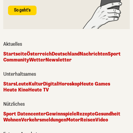
So geht's
Aktuelles
Startseite
Österreich
Deutschland
Nachrichten
Sport
Community
Wetter
Newsletter
Unterhaltsames
Stars
Leute
Kultur
Digital
Horoskop
Heute Games
Heute Kino
Heute TV
Nützliches
Sport Datencenter
Gewinnspiele
Rezepte
Gesundheit
Wohnen
Verkehrsmeldungen
Motor
Reisen
Video