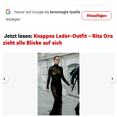
"Heute"
auf Google als
bevorzugte Quelle
Hinzufügen
festlegen
Jetzt lesen:
Knappes Leder-Outfit – Rita Ora
zieht alle Blicke auf sich
1/3