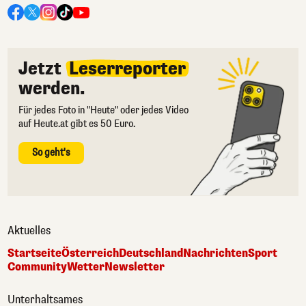
Jetzt
Leserreporter
werden.
Für jedes Foto in "Heute" oder jedes Video
auf Heute.at gibt es 50 Euro.
So geht's
Aktuelles
Startseite
Österreich
Deutschland
Nachrichten
Sport
Community
Wetter
Newsletter
Unterhaltsames