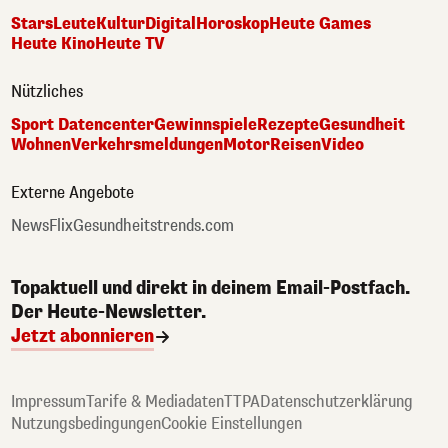
Stars
Leute
Kultur
Digital
Horoskop
Heute Games
Heute Kino
Heute TV
Nützliches
Sport Datencenter
Gewinnspiele
Rezepte
Gesundheit
Wohnen
Verkehrsmeldungen
Motor
Reisen
Video
Externe Angebote
NewsFlix
Gesundheitstrends.com
Topaktuell und direkt in deinem Email-Postfach.
Der Heute-Newsletter.
Jetzt abonnieren
Impressum
Tarife & Mediadaten
TTPA
Datenschutzerklärung
Nutzungsbedingungen
Cookie Einstellungen