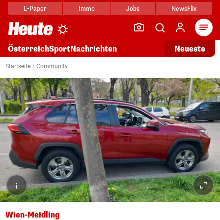
E-Paper
Immo
Jobs
NewsFlix
Arti
Österreich
Sport
Nachrichten
Neueste
Startseite
Community
i
Wien-Meidling