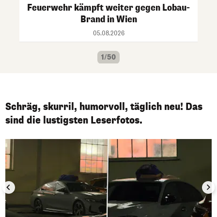
Feuerwehr kämpft weiter gegen Lobau-
Brand in Wien
05.08.2026
1/50
Schräg, skurril, humorvoll, täglich neu! Das
sind die lustigsten Leserfotos.
1/50