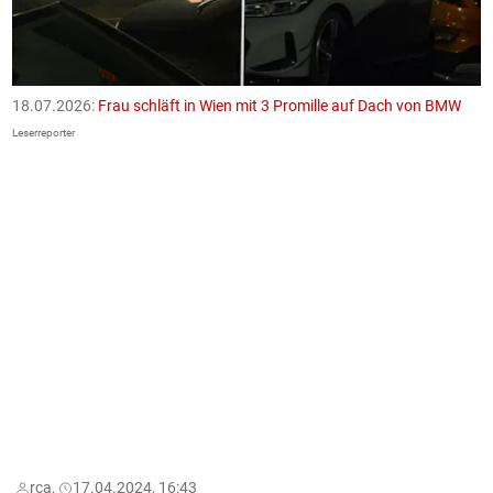
18.07.2026:
Frau schläft in Wien mit 3 Promille auf Dach von BMW
1
F
Leserreporter
Le
rca,
17.04.2024, 16:43