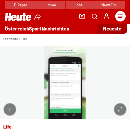
E-Paper
Immo
Jobs
NewsFlix
Arti
Österreich
Sport
Nachrichten
Neueste
Startseite
Life
i
Life