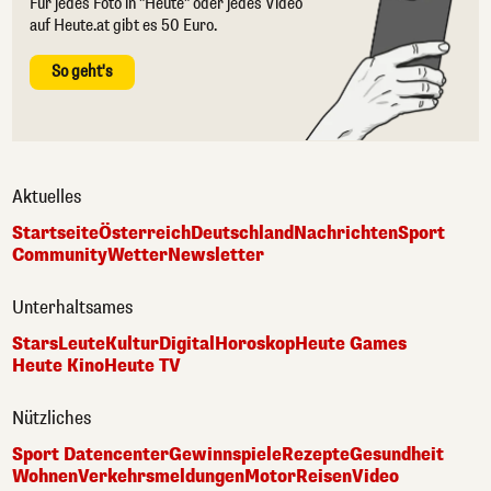
Für jedes Foto in "Heute" oder jedes Video
auf Heute.at gibt es 50 Euro.
So geht's
Aktuelles
Startseite
Österreich
Deutschland
Nachrichten
Sport
Community
Wetter
Newsletter
Unterhaltsames
Stars
Leute
Kultur
Digital
Horoskop
Heute Games
Heute Kino
Heute TV
Nützliches
Sport Datencenter
Gewinnspiele
Rezepte
Gesundheit
Wohnen
Verkehrsmeldungen
Motor
Reisen
Video