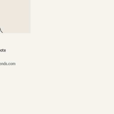
ote
ends.com