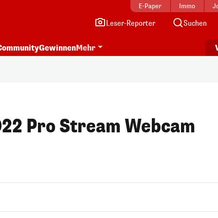
E-Paper
Immo
J
Leser-Reporter
Suchen
Community
Gewinnen
Mehr
922 Pro Stream Webcam