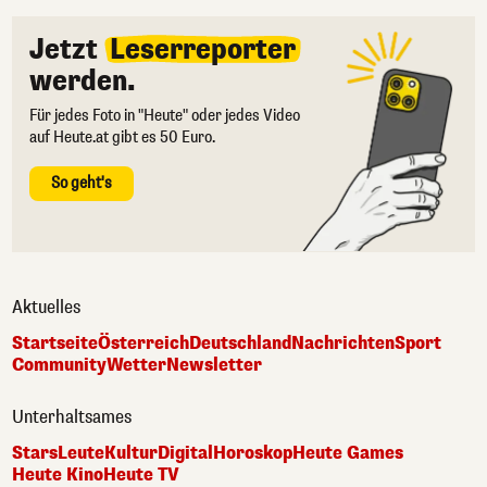
Jetzt
Leserreporter
werden.
Für jedes Foto in "Heute" oder jedes Video
auf Heute.at gibt es 50 Euro.
So geht's
Aktuelles
Startseite
Österreich
Deutschland
Nachrichten
Sport
Community
Wetter
Newsletter
Unterhaltsames
Stars
Leute
Kultur
Digital
Horoskop
Heute Games
Heute Kino
Heute TV