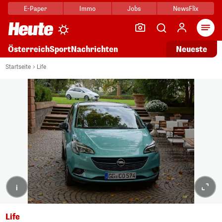
E-Paper
Immo
Jobs
NewsFlix
Arti
Österreich
Sport
Nachrichten
Neueste
Startseite
Life
i
Life