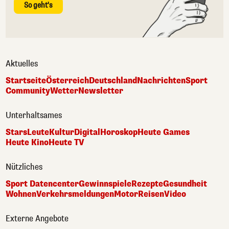
So geht's
Aktuelles
Startseite
Österreich
Deutschland
Nachrichten
Sport
Community
Wetter
Newsletter
Unterhaltsames
Stars
Leute
Kultur
Digital
Horoskop
Heute Games
Heute Kino
Heute TV
Nützliches
Sport Datencenter
Gewinnspiele
Rezepte
Gesundheit
Wohnen
Verkehrsmeldungen
Motor
Reisen
Video
Externe Angebote