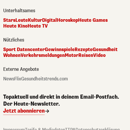
Unterhaltsames
Stars
Leute
Kultur
Digital
Horoskop
Heute Games
Heute Kino
Heute TV
Nützliches
Sport Datencenter
Gewinnspiele
Rezepte
Gesundheit
Wohnen
Verkehrsmeldungen
Motor
Reisen
Video
Externe Angebote
NewsFlix
Gesundheitstrends.com
Topaktuell und direkt in deinem Email-Postfach.
Der Heute-Newsletter.
Jetzt abonnieren
Impressum
Tarife & Mediadaten
TTPA
Datenschutzerklärung