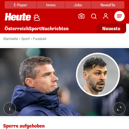
E-Paper
Immo
Jobs
NewsFlix
Arti
Österreich
Sport
Nachrichten
Neueste
Startseite
Sport
Fussball
i
Sperre aufgehoben