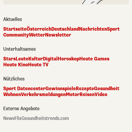
Aktuelles
Startseite
Österreich
Deutschland
Nachrichten
Sport
Community
Wetter
Newsletter
Unterhaltsames
Stars
Leute
Kultur
Digital
Horoskop
Heute Games
Heute Kino
Heute TV
Nützliches
Sport Datencenter
Gewinnspiele
Rezepte
Gesundheit
Wohnen
Verkehrsmeldungen
Motor
Reisen
Video
Externe Angebote
NewsFlix
Gesundheitstrends.com