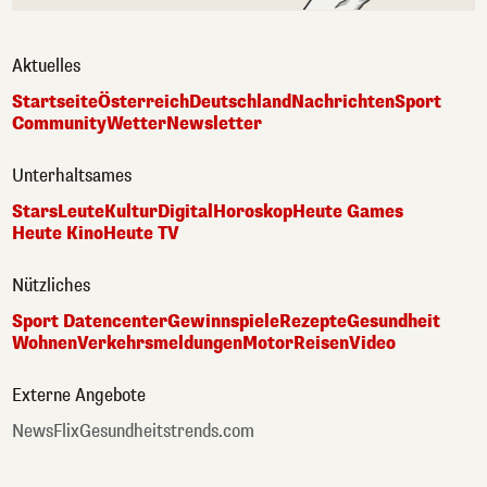
Aktuelles
Startseite
Österreich
Deutschland
Nachrichten
Sport
Community
Wetter
Newsletter
Unterhaltsames
Stars
Leute
Kultur
Digital
Horoskop
Heute Games
Heute Kino
Heute TV
Nützliches
Sport Datencenter
Gewinnspiele
Rezepte
Gesundheit
Wohnen
Verkehrsmeldungen
Motor
Reisen
Video
Externe Angebote
NewsFlix
Gesundheitstrends.com