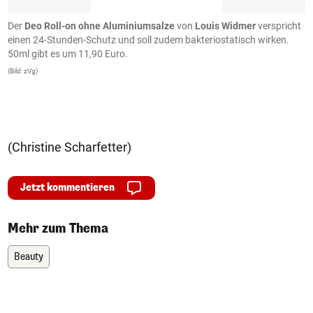
Der
Deo Roll-on ohne Aluminiumsalze
von
Louis Widmer
verspricht
T
einen 24-Stunden-Schutz und soll zudem bakteriostatisch wirken.
d
50ml gibt es um 11,90 Euro.
a
s
(Bild: zVg)
t
e
(B
(Christine Scharfetter)
Jetzt kommentieren
Mehr zum Thema
Beauty