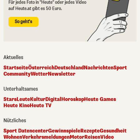
Für jedes Foto in "Heute" oder jedes Video
auf Heute.at gibt es 50 Euro.
So geht's
Aktuelles
Startseite
Österreich
Deutschland
Nachrichten
Sport
Community
Wetter
Newsletter
Unterhaltsames
Stars
Leute
Kultur
Digital
Horoskop
Heute Games
Heute Kino
Heute TV
Nützliches
Sport Datencenter
Gewinnspiele
Rezepte
Gesundheit
Wohnen
Verkehrsmeldungen
Motor
Reisen
Video