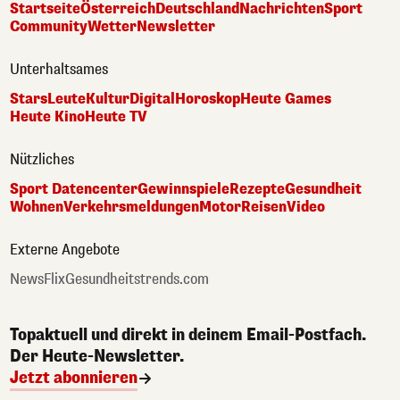
Startseite
Österreich
Deutschland
Nachrichten
Sport
Community
Wetter
Newsletter
Unterhaltsames
Stars
Leute
Kultur
Digital
Horoskop
Heute Games
Heute Kino
Heute TV
Nützliches
Sport Datencenter
Gewinnspiele
Rezepte
Gesundheit
Wohnen
Verkehrsmeldungen
Motor
Reisen
Video
Externe Angebote
NewsFlix
Gesundheitstrends.com
Topaktuell und direkt in deinem Email-Postfach.
Der Heute-Newsletter.
Jetzt abonnieren