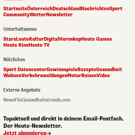
Startseite
Österreich
Deutschland
Nachrichten
Sport
Community
Wetter
Newsletter
Unterhaltsames
Stars
Leute
Kultur
Digital
Horoskop
Heute Games
Heute Kino
Heute TV
Nützliches
Sport Datencenter
Gewinnspiele
Rezepte
Gesundheit
Wohnen
Verkehrsmeldungen
Motor
Reisen
Video
Externe Angebote
NewsFlix
Gesundheitstrends.com
Topaktuell und direkt in deinem Email-Postfach.
Der Heute-Newsletter.
Jetzt abonnieren