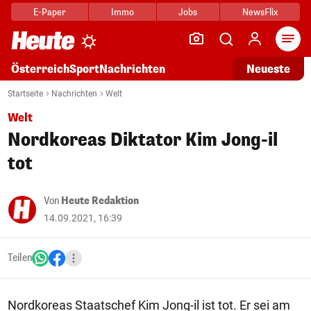
E-Paper
Immo
Jobs
NewsFlix
Arti
Österreich
Sport
Nachrichten
Neueste
Startseite
Nachrichten
Welt
Welt
Nordkoreas Diktator Kim Jong-il
tot
Von
Heute Redaktion
14.09.2021, 16:39
Teilen
Nordkoreas Staatschef Kim Jong-il ist tot. Er sei am