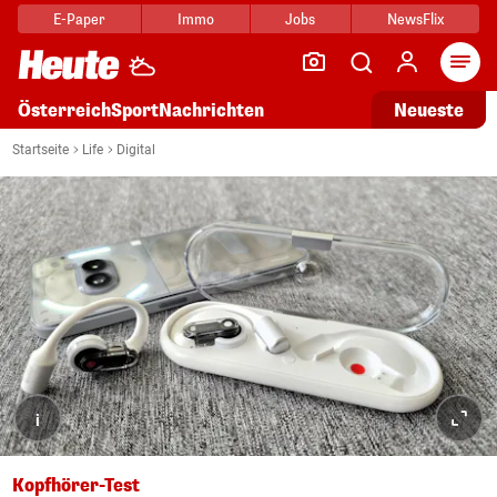
E-Paper
Immo
Jobs
NewsFlix
Arti
Österreich
Sport
Nachrichten
Neueste
Startseite
Life
Digital
i
Kopfhörer-Test