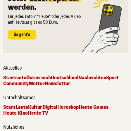
werden.
Für jedes Foto in "Heute" oder jedes Video
auf Heute.at gibt es 50 Euro.
So geht's
Aktuelles
Startseite
Österreich
Deutschland
Nachrichten
Sport
Community
Wetter
Newsletter
Unterhaltsames
Stars
Leute
Kultur
Digital
Horoskop
Heute Games
Heute Kino
Heute TV
Nützliches