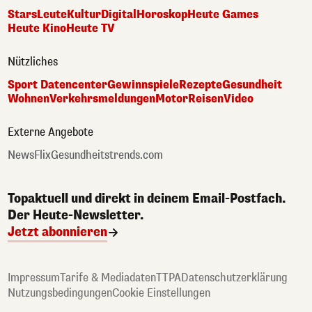
Stars
Leute
Kultur
Digital
Horoskop
Heute Games
Heute Kino
Heute TV
Nützliches
Sport Datencenter
Gewinnspiele
Rezepte
Gesundheit
Wohnen
Verkehrsmeldungen
Motor
Reisen
Video
Externe Angebote
NewsFlix
Gesundheitstrends.com
Topaktuell und direkt in deinem Email-Postfach.
Der Heute-Newsletter.
Jetzt abonnieren
Impressum
Tarife & Mediadaten
TTPA
Datenschutzerklärung
Nutzungsbedingungen
Cookie Einstellungen