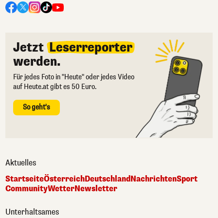
Jetzt
Leserreporter
werden.
Für jedes Foto in "Heute" oder jedes Video
auf Heute.at gibt es 50 Euro.
So geht's
Aktuelles
Startseite
Österreich
Deutschland
Nachrichten
Sport
Community
Wetter
Newsletter
Unterhaltsames