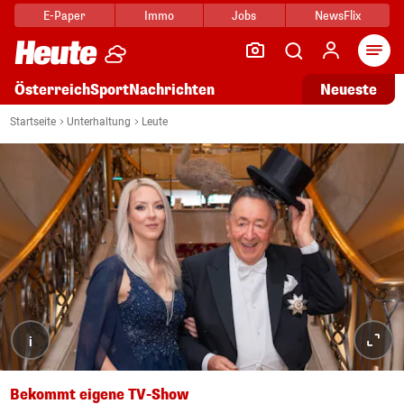
E-Paper
Immo
Jobs
NewsFlix
Arti
Österreich
Sport
Nachrichten
Neueste
Startseite
Unterhaltung
Leute
i
Bekommt eigene TV-Show