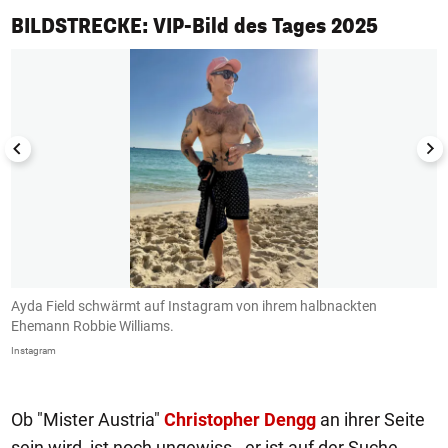
1/50
BILDSTRECKE: VIP-Bild des Tages 2025
r
Ayda Field schwärmt auf Instagram von ihrem halbnackten
S
Ehemann Robbie Williams.
i
Instagram
In
Ob "Mister Austria"
Christopher Dengg
an ihrer Seite
sein wird, ist noch ungewiss - er ist auf der Suche