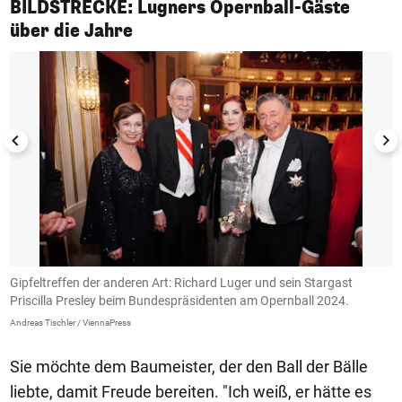
BILDSTRECKE: Lugners Opernball-Gäste
1/33
über die Jahre
er
Gipfeltreffen der anderen Art: Richard Luger und sein Stargast
2
Priscilla Presley beim Bundespräsidenten am Opernball 2024.
O
Andreas Tischler / ViennaPress
An
Sie möchte dem Baumeister, der den Ball der Bälle
liebte, damit Freude bereiten. "Ich weiß, er hätte es