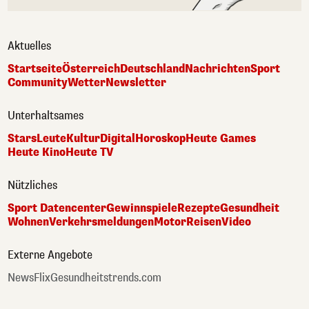
Aktuelles
Startseite
Österreich
Deutschland
Nachrichten
Sport
Community
Wetter
Newsletter
Unterhaltsames
Stars
Leute
Kultur
Digital
Horoskop
Heute Games
Heute Kino
Heute TV
Nützliches
Sport Datencenter
Gewinnspiele
Rezepte
Gesundheit
Wohnen
Verkehrsmeldungen
Motor
Reisen
Video
Externe Angebote
NewsFlix
Gesundheitstrends.com