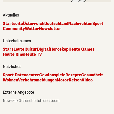
Aktuelles
Startseite
Österreich
Deutschland
Nachrichten
Sport
Community
Wetter
Newsletter
Unterhaltsames
Stars
Leute
Kultur
Digital
Horoskop
Heute Games
Heute Kino
Heute TV
Nützliches
Sport Datencenter
Gewinnspiele
Rezepte
Gesundheit
Wohnen
Verkehrsmeldungen
Motor
Reisen
Video
Externe Angebote
NewsFlix
Gesundheitstrends.com