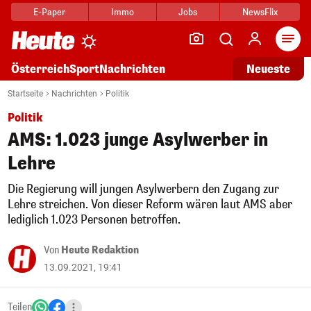
E-Paper
Immo
Jobs
NewsFlix
Arti
Österreich
Sport
Nachrichten
Neueste
Startseite
Nachrichten
Politik
Politik
AMS: 1.023 junge Asylwerber in
Lehre
Die Regierung will jungen Asylwerbern den Zugang zur
Lehre streichen. Von dieser Reform wären laut AMS aber
lediglich 1.023 Personen betroffen.
Von
Heute Redaktion
13.09.2021, 19:41
Teilen