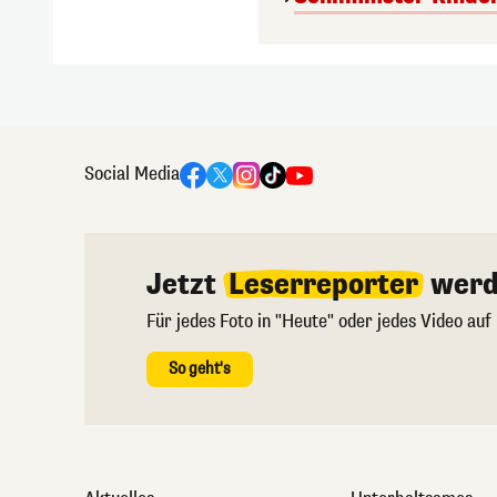
Social Media
Jetzt
Leserreporter
werd
Für jedes Foto in "Heute" oder jedes Video auf
So geht's