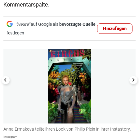
Kommentarspalte.
"Heute"
auf Google als
bevorzugte Quelle
Hinzufügen
festlegen
1/4
Anna Ermakova teilte ihren Look von Philip Plein in ihrer Instastory.
I
C
Instagram