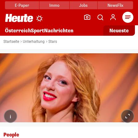
E-Paper
Immo
Jobs
NewsFlix
Arti
Österreich
Sport
Nachrichten
Neueste
Startseite
Unterhaltung
Stars
i
People