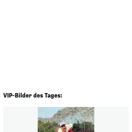
In
VIP-Bilder des Tages:
1/50