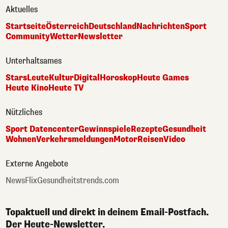
Aktuelles
Startseite
Österreich
Deutschland
Nachrichten
Sport
Community
Wetter
Newsletter
Unterhaltsames
Stars
Leute
Kultur
Digital
Horoskop
Heute Games
Heute Kino
Heute TV
Nützliches
Sport Datencenter
Gewinnspiele
Rezepte
Gesundheit
Wohnen
Verkehrsmeldungen
Motor
Reisen
Video
Externe Angebote
NewsFlix
Gesundheitstrends.com
Topaktuell und direkt in deinem Email-Postfach.
Der Heute-Newsletter.