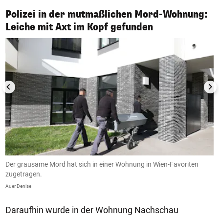
Polizei in der mutmaßlichen Mord-Wohnung:
1/12
Leiche mit Axt im Kopf gefunden
Der grausame Mord hat sich in einer Wohnung in Wien-Favoriten
I
zugetragen.
De
Auer Denise
Daraufhin wurde in der Wohnung Nachschau