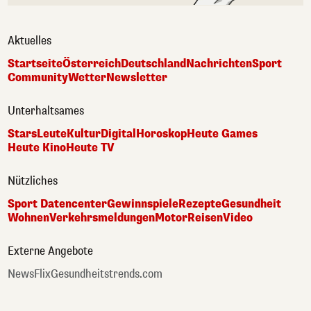
Aktuelles
Startseite
Österreich
Deutschland
Nachrichten
Sport
Community
Wetter
Newsletter
Unterhaltsames
Stars
Leute
Kultur
Digital
Horoskop
Heute Games
Heute Kino
Heute TV
Nützliches
Sport Datencenter
Gewinnspiele
Rezepte
Gesundheit
Wohnen
Verkehrsmeldungen
Motor
Reisen
Video
Externe Angebote
NewsFlix
Gesundheitstrends.com