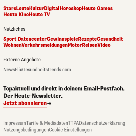
Stars
Leute
Kultur
Digital
Horoskop
Heute Games
Heute Kino
Heute TV
Nützliches
Sport Datencenter
Gewinnspiele
Rezepte
Gesundheit
Wohnen
Verkehrsmeldungen
Motor
Reisen
Video
Externe Angebote
NewsFlix
Gesundheitstrends.com
Topaktuell und direkt in deinem Email-Postfach.
Der Heute-Newsletter.
Jetzt abonnieren
Impressum
Tarife & Mediadaten
TTPA
Datenschutzerklärung
Nutzungsbedingungen
Cookie Einstellungen