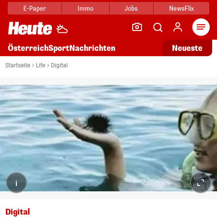
E-Paper
Immo
Jobs
NewsFlix
Arti
Österreich
Sport
Nachrichten
Neueste
Startseite
Life
Digital
i
Digital