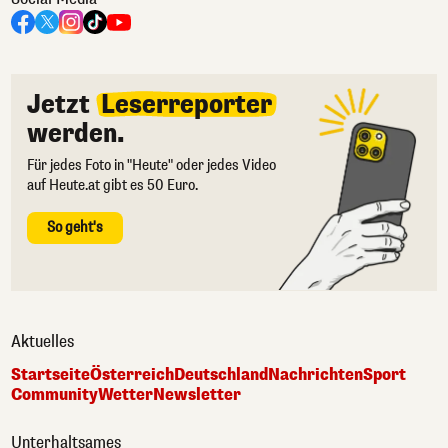
Jetzt
Leserreporter
werden.
Für jedes Foto in "Heute" oder jedes Video
auf Heute.at gibt es 50 Euro.
So geht's
Aktuelles
Startseite
Österreich
Deutschland
Nachrichten
Sport
Community
Wetter
Newsletter
Unterhaltsames