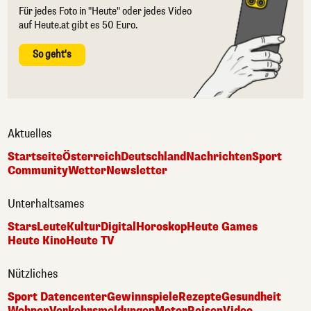
Für jedes Foto in "Heute" oder jedes Video
auf Heute.at gibt es 50 Euro.
So geht's
Aktuelles
Startseite
Österreich
Deutschland
Nachrichten
Sport
Community
Wetter
Newsletter
Unterhaltsames
Stars
Leute
Kultur
Digital
Horoskop
Heute Games
Heute Kino
Heute TV
Nützliches
Sport Datencenter
Gewinnspiele
Rezepte
Gesundheit
Wohnen
Verkehrsmeldungen
Motor
Reisen
Video