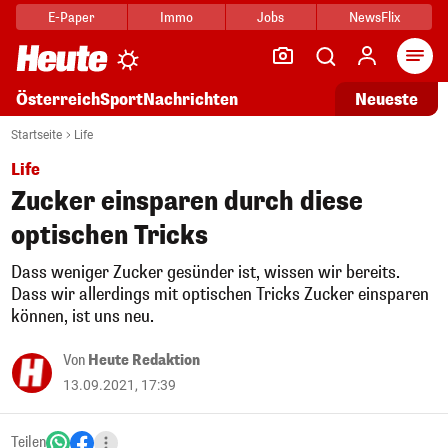
E-Paper
Immo
Jobs
NewsFlix
Arti
Österreich
Sport
Nachrichten
Neueste
Startseite
Life
Life
Zucker einsparen durch diese
optischen Tricks
Dass weniger Zucker gesünder ist, wissen wir bereits.
Dass wir allerdings mit optischen Tricks Zucker einsparen
können, ist uns neu.
Von
Heute Redaktion
13.09.2021, 17:39
Teilen