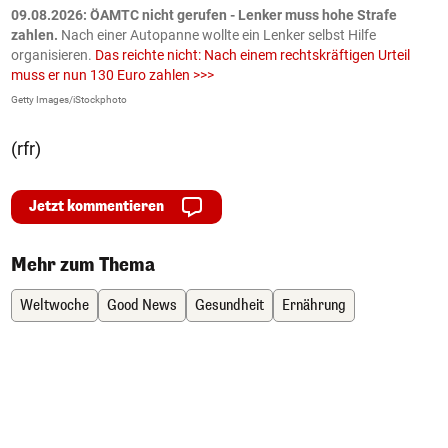
09.08.2026: ÖAMTC nicht gerufen - Lenker muss hohe Strafe
0
en
zahlen.
Nach einer Autopanne wollte ein Lenker selbst Hilfe
H
organisieren.
Das reichte nicht: Nach einem rechtskräftigen Urteil
u
muss er nun 130 Euro zahlen >>>
m
Getty Images/iStockphoto
Fa
(rfr)
Jetzt kommentieren
Mehr zum Thema
Weltwoche
Good News
Gesundheit
Ernährung