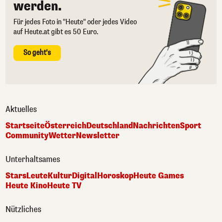
werden.
Für jedes Foto in "Heute" oder jedes Video
auf Heute.at gibt es 50 Euro.
So geht's
Aktuelles
Startseite
Österreich
Deutschland
Nachrichten
Sport
Community
Wetter
Newsletter
Unterhaltsames
Stars
Leute
Kultur
Digital
Horoskop
Heute Games
Heute Kino
Heute TV
Nützliches