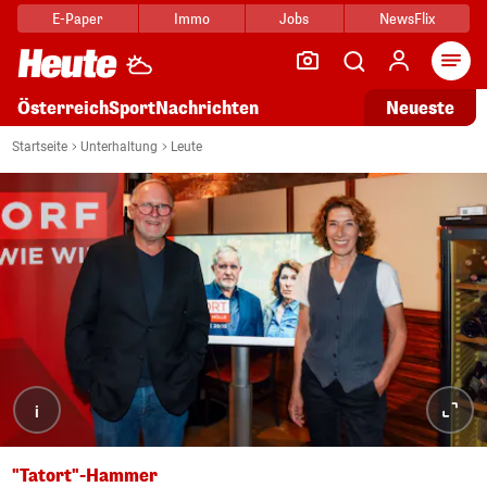
E-Paper
Immo
Jobs
NewsFlix
Arti
Österreich
Sport
Nachrichten
Neueste
Startseite
Unterhaltung
Leute
i
"Tatort"-Hammer