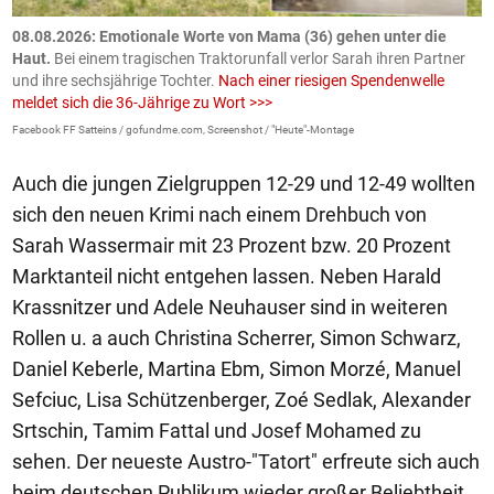
m
08.08.2026: Emotionale Worte von Mama (36) gehen unter die
0
Haut.
Bei einem tragischen Traktorunfall verlor Sarah ihren Partner
B
und ihre sechsjährige Tochter.
Nach einer riesigen Spendenwelle
S
meldet sich die 36-Jährige zu Wort >>>
La
Facebook FF Satteins / gofundme.com, Screenshot / "Heute"-Montage
Auch die jungen Zielgruppen 12-29 und 12-49 wollten
sich den neuen Krimi nach einem Drehbuch von
Sarah Wassermair mit 23 Prozent bzw. 20 Prozent
Marktanteil nicht entgehen lassen. Neben Harald
Krassnitzer und Adele Neuhauser sind in weiteren
Rollen u. a auch Christina Scherrer, Simon Schwarz,
Daniel Keberle, Martina Ebm, Simon Morzé, Manuel
Sefciuc, Lisa Schützenberger, Zoé Sedlak, Alexander
Srtschin, Tamim Fattal und Josef Mohamed zu
sehen. Der neueste Austro-"Tatort" erfreute sich auch
beim deutschen Publikum wieder großer Beliebtheit.