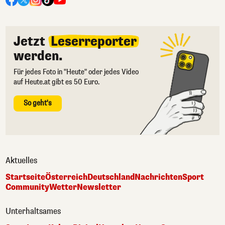
Jetzt
Leserreporter
werden.
Für jedes Foto in "Heute" oder jedes Video
auf Heute.at gibt es 50 Euro.
So geht's
Aktuelles
Startseite
Österreich
Deutschland
Nachrichten
Sport
Community
Wetter
Newsletter
Unterhaltsames