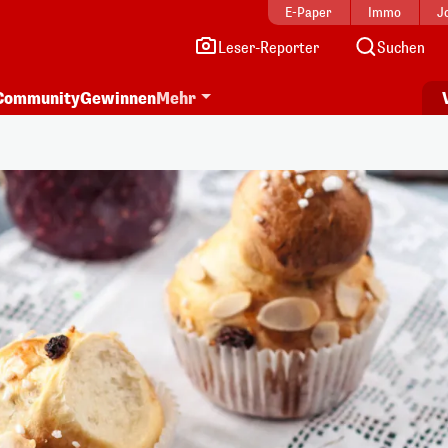
E-Paper
Immo
J
Leser-Reporter
Suchen
Community
Gewinnen
Mehr