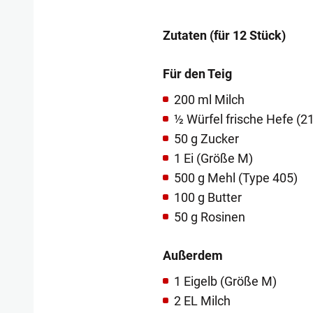
Zutaten (für 12 Stück)
Für den Teig
200 ml Milch
½ Würfel frische Hefe (21
50 g Zucker
1 Ei (Größe M)
500 g Mehl (Type 405)
100 g Butter
50 g Rosinen
Außerdem
1 Eigelb (Größe M)
2 EL Milch