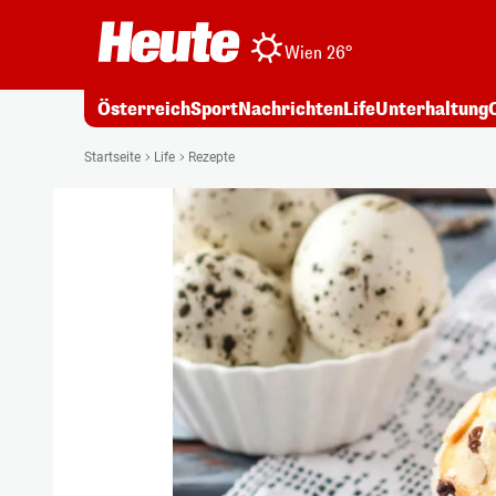
Wien 26°
Österreich
Sport
Nachrichten
Life
Unterhaltung
Startseite
Life
Rezepte