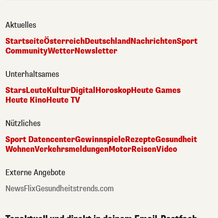
Aktuelles
Startseite
Österreich
Deutschland
Nachrichten
Sport
Community
Wetter
Newsletter
Unterhaltsames
Stars
Leute
Kultur
Digital
Horoskop
Heute Games
Heute Kino
Heute TV
Nützliches
Sport Datencenter
Gewinnspiele
Rezepte
Gesundheit
Wohnen
Verkehrsmeldungen
Motor
Reisen
Video
Externe Angebote
NewsFlix
Gesundheitstrends.com