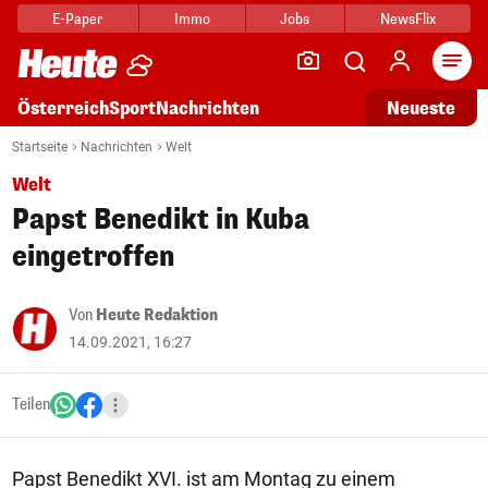
E-Paper
Immo
Jobs
NewsFlix
Arti
Österreich
Sport
Nachrichten
Neueste
Startseite
Nachrichten
Welt
Welt
Papst Benedikt in Kuba
eingetroffen
Von
Heute Redaktion
14.09.2021, 16:27
Teilen
Papst Benedikt XVI. ist am Montag zu einem