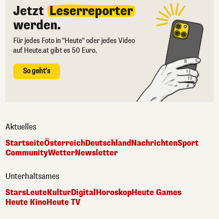
Jetzt
Leserreporter
werden.
Für jedes Foto in "Heute" oder jedes Video
auf Heute.at gibt es 50 Euro.
So geht's
Aktuelles
Startseite
Österreich
Deutschland
Nachrichten
Sport
Community
Wetter
Newsletter
Unterhaltsames
Stars
Leute
Kultur
Digital
Horoskop
Heute Games
Heute Kino
Heute TV