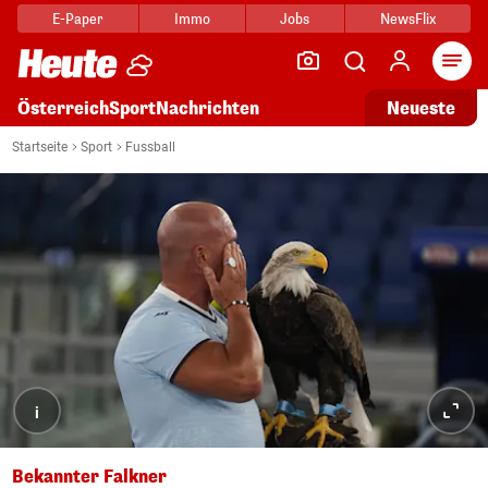
E-Paper
Immo
Jobs
NewsFlix
Arti
Österreich
Sport
Nachrichten
Neueste
Startseite
Sport
Fussball
i
Bekannter Falkner