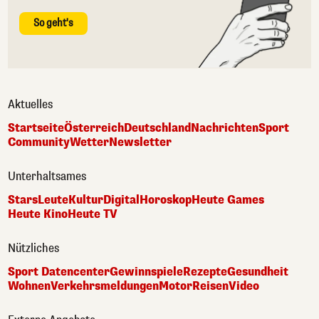
So geht's
Aktuelles
Startseite
Österreich
Deutschland
Nachrichten
Sport
Community
Wetter
Newsletter
Unterhaltsames
Stars
Leute
Kultur
Digital
Horoskop
Heute Games
Heute Kino
Heute TV
Nützliches
Sport Datencenter
Gewinnspiele
Rezepte
Gesundheit
Wohnen
Verkehrsmeldungen
Motor
Reisen
Video