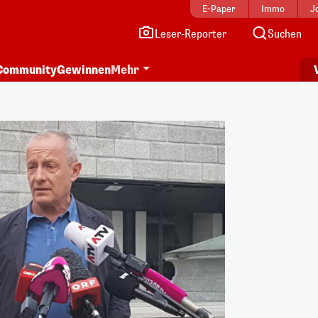
E-Paper
Immo
J
Leser-Reporter
Suchen
Community
Gewinnen
Mehr
i