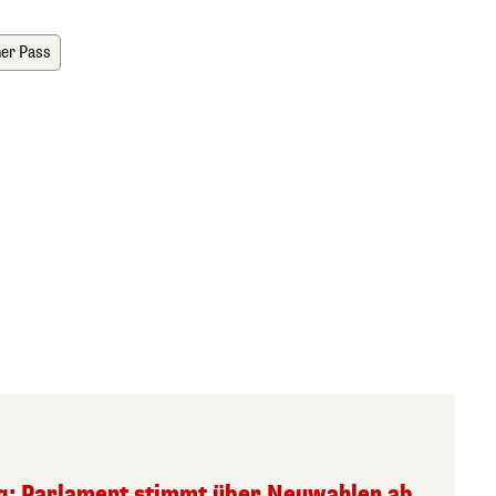
er Pass
g: Parlament stimmt über Neuwahlen ab