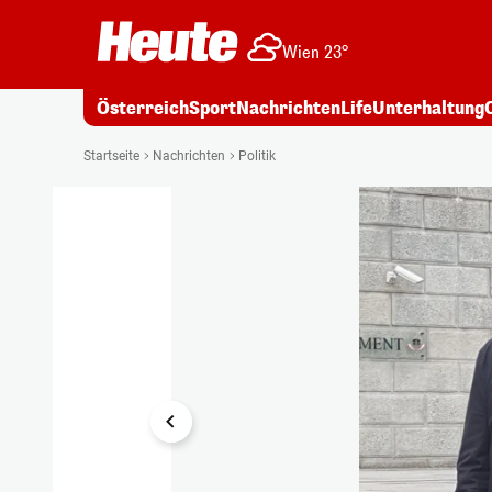
Wien 23°
Österreich
Sport
Nachrichten
Life
Unterhaltung
1/5
Startseite
Nachrichten
Politik