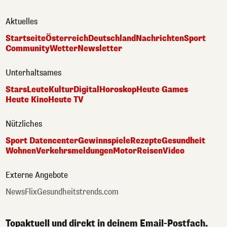
Aktuelles
Startseite
Österreich
Deutschland
Nachrichten
Sport
Community
Wetter
Newsletter
Unterhaltsames
Stars
Leute
Kultur
Digital
Horoskop
Heute Games
Heute Kino
Heute TV
Nützliches
Sport Datencenter
Gewinnspiele
Rezepte
Gesundheit
Wohnen
Verkehrsmeldungen
Motor
Reisen
Video
Externe Angebote
NewsFlix
Gesundheitstrends.com
Topaktuell und direkt in deinem Email-Postfach.