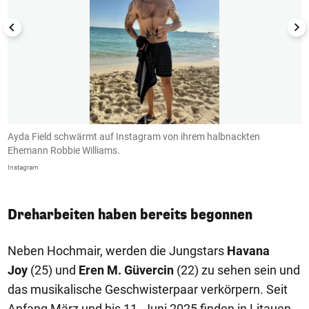
r
Ayda Field schwärmt auf Instagram von ihrem halbnackten
S
Ehemann Robbie Williams.
i
Instagram
In
Dreharbeiten haben bereits begonnen
Neben Hochmair, werden die Jungstars
Havana
Joy
(25) und
Eren M. Güvercin
(22) zu sehen sein und
das musikalische Geschwisterpaar verkörpern. Seit
Anfang März und bis 11. Juni 2025 finden in Litauen