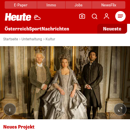
E-Paper
Immo
Jobs
NewsFlix
Arti
Österreich
Sport
Nachrichten
Neueste
Startseite
Unterhaltung
Kultur
i
Neues Projekt