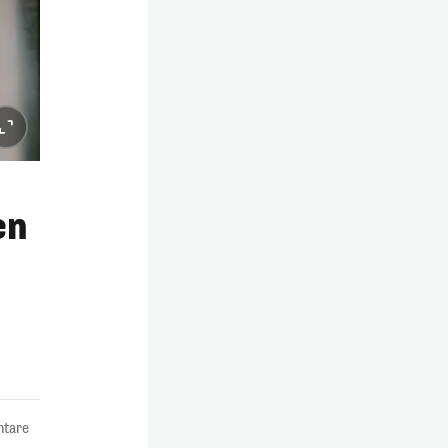
en
tare