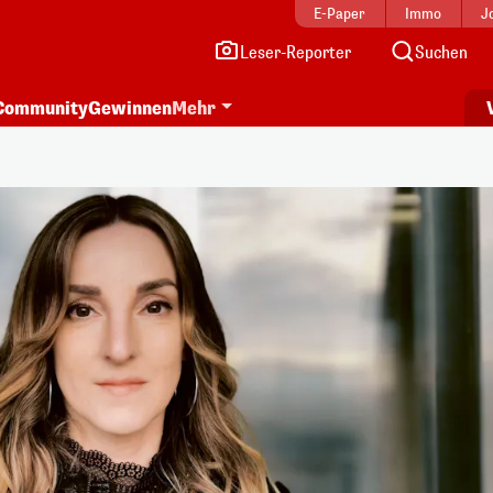
E-Paper
Immo
J
Leser-Reporter
Suchen
Community
Gewinnen
Mehr